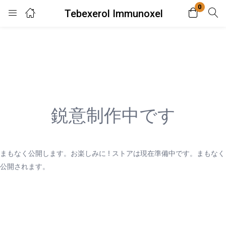
0
Tebexerol Immunoxel
Login
Enter your username and password to login.
鋭意制作中です
Remember me
Lost password?
まもなく公開します。お楽しみに ! ストアは現在準備中です。まもなく
公開されます。