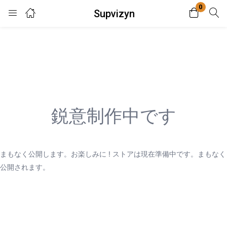
0
Supvizyn
Login
Enter your username and password to login.
鋭意制作中です
Remember me
Lost password?
まもなく公開します。お楽しみに ! ストアは現在準備中です。まもなく
公開されます。