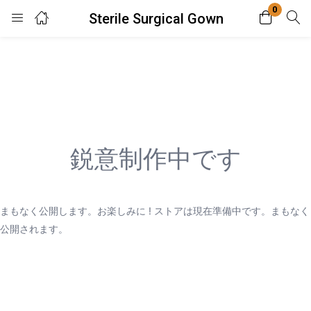
0
Sterile Surgical Gown
Login
Enter your username and password to login.
鋭意制作中です
Remember me
Lost password?
まもなく公開します。お楽しみに ! ストアは現在準備中です。まもなく
公開されます。