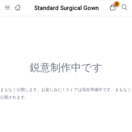
0
Standard Surgical Gown
Login
Enter your username and password to login.
鋭意制作中です
Remember me
Lost password?
まもなく公開します。お楽しみに ! ストアは現在準備中です。まもなく
公開されます。