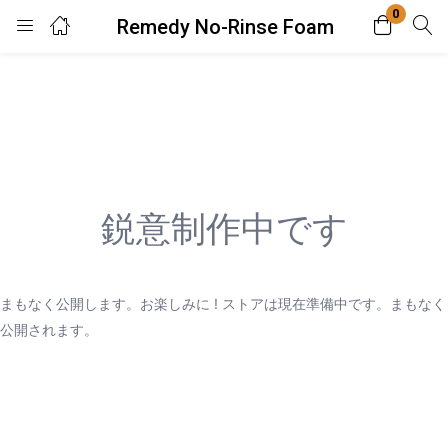
0
Remedy No-Rinse Foam
Login
Enter your username and password to login.
鋭意制作中です
Remember me
Lost password?
まもなく公開します。お楽しみに ! ストアは現在準備中です。まもなく
公開されます。