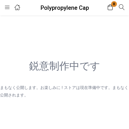
0
Polypropylene Cap
Login
Enter your username and password to login.
鋭意制作中です
Remember me
Lost password?
まもなく公開します。お楽しみに ! ストアは現在準備中です。まもなく
公開されます。