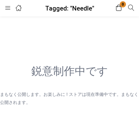
0
Tagged: "Needle"
Login
Enter your username and password to login.
鋭意制作中です
Remember me
Lost password?
まもなく公開します。お楽しみに ! ストアは現在準備中です。まもなく
公開されます。